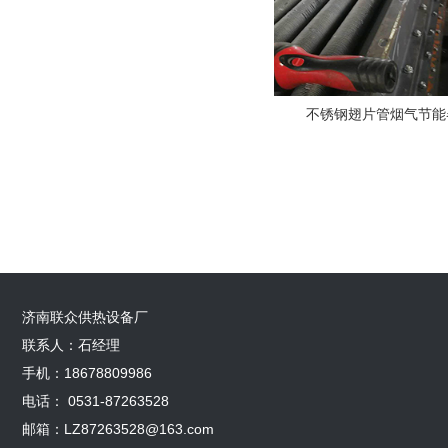
不锈钢翅片管烟气节能器-
济南联众供热设备厂
联系人：石经理
手机：18678809986
电话： 0531-87263528
邮箱：LZ87263528@163.com