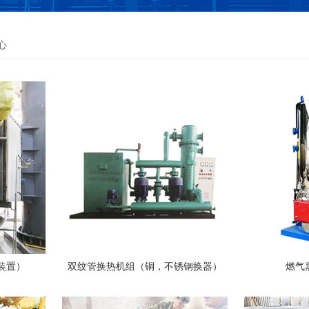
心
装置）
双纹管换热机组（铜，不锈钢换器）
燃气蒸