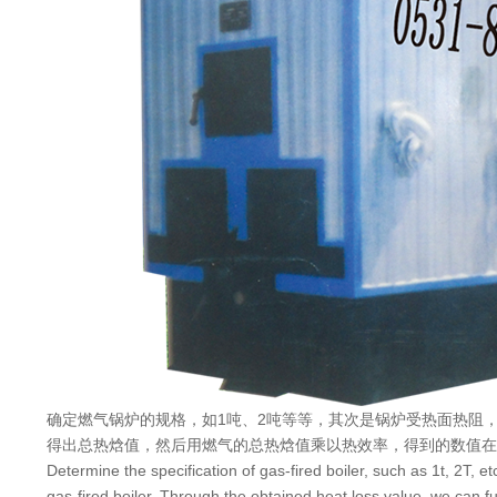
确定燃气锅炉的规格，如1吨、2吨等等，其次是锅炉受热面热阻
得出总热焓值，然后用燃气的总热焓值乘以热效率，得到的数值在
Determine the specification of gas-fired boiler, such as 1t, 2T, e
gas-fired boiler. Through the obtained heat loss value, we can fu