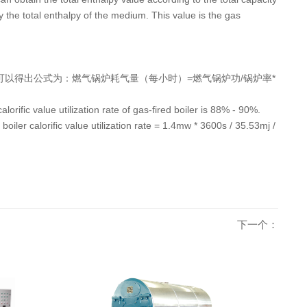
y the total enthalpy of the medium. This value is the gas
以我们可以得出公式为：燃气锅炉耗气量（每小时）=燃气锅炉功/锅炉率*
rific value utilization rate of gas-fired boiler is 88% - 90%.
boiler calorific value utilization rate = 1.4mw * 3600s / 35.53mj /
下一个：