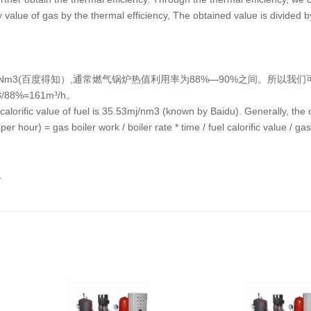
y value of gas by the thermal efficiency, The obtained value is divided b
.
3MJ/Nm3(百度得知）,通常燃气锅炉热值利用率为88%—90%之间。所
88%=161m³/h。
orific value of fuel is 35.53mj/nm3 (known by Baidu). Generally, the calo
hour) = gas boiler work / boiler rate * time / fuel calorific value / gas 
.